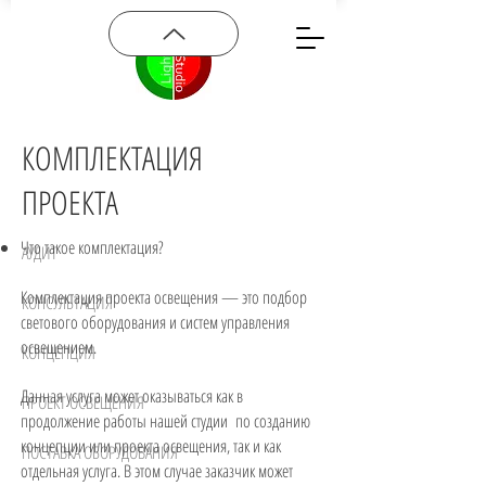
КОМПЛЕКТАЦИЯ
ПРОЕКТА
Что такое комплектация?
АУДИТ
Комплектация проекта освещения — это подбор
КОНСУЛЬТАЦИЯ
светового оборудования и систем управления
освещением.
КОНЦЕПЦИЯ
Данная услуга может оказываться как в
ПРОЕКТ ОСВЕЩЕНИЯ
продолжение работы нашей студии по созданию
концепции или проекта освещения, так и как
ПОСТАВКА ОБОРУДОВАНИЯ
отдельная услуга. В этом случае заказчик может